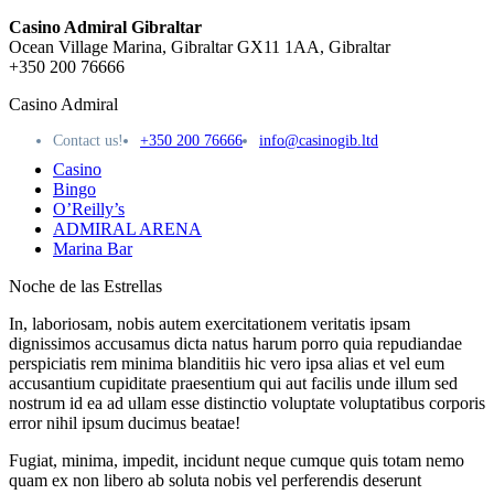
Casino Admiral Gibraltar
Ocean Village Marina, Gibraltar GX11 1AA, Gibraltar
+350 200 76666
Casino Admiral
Contact us!
+350 200 76666
info@casinogib.ltd
Casino
Bingo
O’Reilly’s
ADMIRAL ARENA
Marina Bar
Noche de las Estrellas
In, laboriosam, nobis autem exercitationem veritatis ipsam
dignissimos accusamus dicta natus harum porro quia repudiandae
perspiciatis rem minima blanditiis hic vero ipsa alias et vel eum
accusantium cupiditate praesentium qui aut facilis unde illum sed
nostrum id ea ad ullam esse distinctio voluptate voluptatibus corporis
error nihil ipsum ducimus beatae!
Fugiat, minima, impedit, incidunt neque cumque quis totam nemo
quam ex non libero ab soluta nobis vel perferendis deserunt