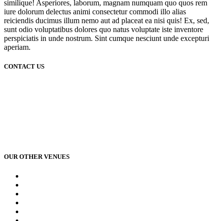
similique! Asperiores, laborum, magnam numquam quo quos rem
iure dolorum delectus animi consectetur commodi illo alias
reiciendis ducimus illum nemo aut ad placeat ea nisi quis! Ex, sed,
sunt odio voluptatibus dolores quo natus voluptate iste inventore
perspiciatis in unde nostrum. Sint cumque nesciunt unde excepturi
aperiam.
CONTACT US
Casino (Gibraltar) Ltd Ocean Village Marina, Gibraltar GX11 1AA
CASINO:
00350 200 76666
MAIL:
reception@casinogib.ltd
OUR OTHER VENUES
Casino Hotel & Lodge
O’Reilly’s Steakhouse
Arena Sports Cafe
Admiral Bingo
Casino Granada
Casino Sevilla